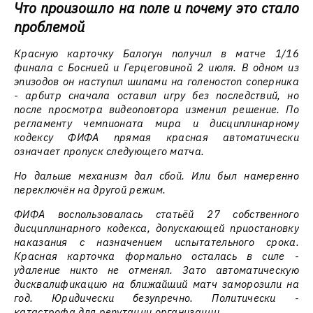
Что произошло на поле и почему это стало
проблемой
Красную карточку Балогун получил в матче 1/16
финала с Боснией и Герцеговиной 2 июля. В одном из
эпизодов он наступил шипами на голеностоп соперника
- арбитр сначала оставил игру без последствий, но
после просмотра видеоповтора изменил решение. По
регламенту чемпионата мира и дисциплинарному
кодексу ФИФА прямая красная автоматически
означает пропуск следующего матча.
Но дальше механизм дал сбой. Или был намеренно
переключён на другой режим.
ФИФА воспользовалась статьёй 27 собственного
дисциплинарного кодекса, допускающей приостановку
наказания с назначением испытательного срока.
Красная карточка формально осталась в силе -
удаление никто не отменял. Зато автоматическую
дисквалификацию на ближайший матч заморозили на
год. Юридически безупречно. Политически -
катастрофа для репутации организации.